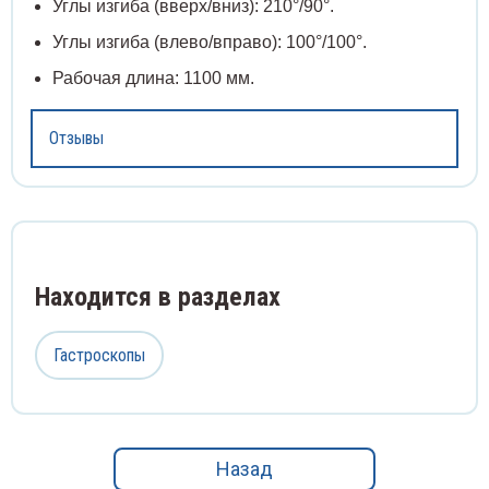
Углы изгиба (вверх/вниз): 210°/90°.
Углы изгиба (влево/вправо): 100°/100°.
Угрев
оакары
Спирт
Рабочая длина: 1100 мм.
Шины 
ревыдавливатели
Сприн
Отзывы
Шпате
ны медицинские
Стака
Щетки
атели медицинские
Стекл
Щипцы
тки операционные
Ступк
Находится в разделах
Экска
пцы медицинские
Тампо
Гастроскопы
Экстр
скаваторы медицинские
Терм
Элева
стракторы медицинские
Фильт
Назад
Языко