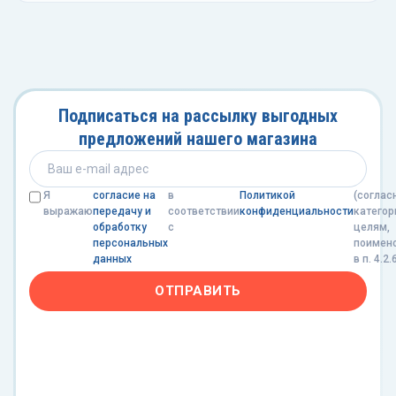
Подписаться на рассылку выгодных
предложений нашего магазина
Я
согласие на
в
Политикой
(соглас
выражаю
передачу и
соответствии
конфиденциальности
категор
обработку
с
целям,
персональных
поимен
данных
в п. 4.2.
ОТПРАВИТЬ