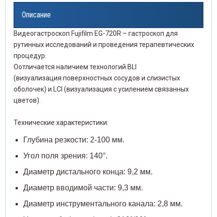
Описание
жки слепочные
Прово
Чехлы
нцеты медицинские
льтры
Проби
Видеогастроскоп Fujifilm EG-720R – гастроскоп для
рутинных исследований и проведения терапевтических
Распа
Элек
волока хирургическая
лы и карманы для шнуров
Проби
процедур.
Оотличается наличием технологий BLI
Расши
спаторы
ектроды
Проби
(визуализация поверхностных сосудов и слизистых
оболочек) и LCI (визуализация с усилением связанных
Скаль
сширители медицинские
Проби
цветов).
Скари
льпели и лезвия
Пробк
Технические характеристики:
Глубина резкости: 2-100 мм.
Стент
рификаторы для забора крови
Промы
Угол поля зрения: 140°.
Стил
енты мочеточниковые
Раств
Диаметр дистального конца: 9,2 мм.
Диаметр вводимой части: 9,3 мм.
Сшива
илеты
Реаге
Диаметр инструментального канала: 2,8 мм.
Троак
ивающие аппараты
Склян