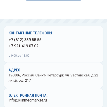
еваторы медицинские
Флако
Ванно
ыкодержатели
Центр
ночки глазные
Цили
КОНТАКТНЫЕ ТЕЛЕФОНЫ
Чашки
+7 (812) 339 88 55
+7 921 419 07 02
Штати
с 9:00 до 18:00
Эксик
АДРЕС
Элект
196006, Россия, Санкт-Петербург, ул. Заставская, д.22
лит.Б, оф. 217
ЭЛЕКТРОННАЯ ПОЧТА:
info@klinmedmarket.ru