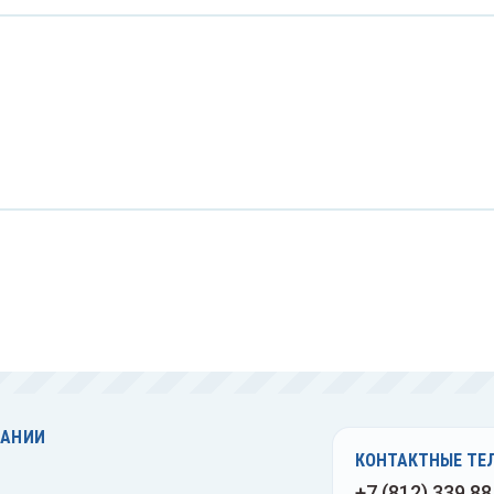
Спиртовки лабораторные
е
Спринцовки
ные
Стаканы лабораторные
е
Стекла предметные
ые
Ступки и пестики
Тампоны с транспортной
средой
нские
Термостаты
ной
нские
Фильтры лабораторные
ПАНИИ
кие
КОНТАКТНЫЕ ТЕ
Флаконы лабораторные
+7 (812) 339 88