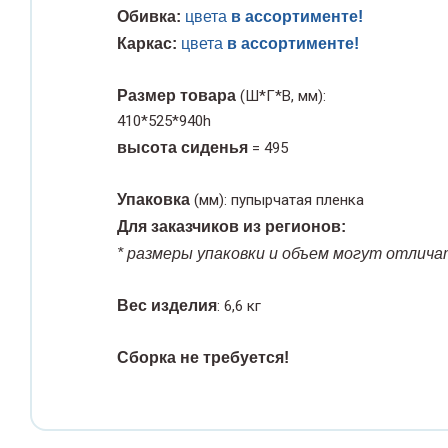
рубки полипропиленовые
илы хирургические
Обивка:
цвета
в ассортименте!
медицинские
Штифты стоматологи
патели стоматологические
астяжимые
Проволока хирургичес
Пробирки вакуумные
Каркас:
цвета
в ассортименте!
инцеты медицинские
Фильтры
Эндодонтические
тифты стоматологические
рубки силиконовые
Распаторы
инструменты
едицинские
Пробирки лаборатор
Размер товара
(Ш*Г*В, мм):
роволока хирургическая
Чехлы и карманы для
ндодонтические
410*525*940h
Расширители медици
Ложки слепочные
нструменты
ильтры
Пробирки Моноветт
высота сиденья
= 495
аспаторы
Микроветт
Электроды
Скальпели и лезвия
ожки слепочные
ехлы и карманы для шнуров
Упаковка
(мм): пупырчатая пленка
асширители медицинские
Пробирки центрифуж
Для заказчиков из регионов:
Скарификаторы для з
лектроды
* размеры упаковки и объем могут отлича
крови
кальпели и лезвия
Пробки лабораторны
Вес изделия
: 6,6 кг
Стенты мочеточнико
карификаторы для забора
Промывалки лаборат
рови
Стилеты
Сборка не требуется!
Растворы для очистк
тенты мочеточниковые
Сшивающие аппараты
Реагенты для лабора
тилеты
исследований