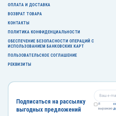
Фильтры лабораторн
Языкодержатели
ОПЛАТА И ДОСТАВКА
леваторы медицинские
ВОЗВРАТ ТОВАРА
Флаконы лабораторн
Ванночки глазные
зыкодержатели
КОНТАКТЫ
Центрифуги и вортек
ПОЛИТИКА КОНФИДЕНЦИАЛЬНОСТИ
анночки глазные
Цилиндры мерные
ОБЕСПЕЧЕНИЕ БЕЗОПАСНОСТИ ОПЕРАЦИЙ С
ИСПОЛЬЗОВАНИЕМ БАНКОВСКИХ КАРТ
Чашки лабораторные
ПОЛЬЗОВАТЕЛЬСКОЕ СОГЛАШЕНИЕ
РЕКВИЗИТЫ
Штативы лабораторн
Эксикаторы лаборат
Электроды лаборато
Подписаться на рассылку
Я
с
выгодных предложений
выражаю
д