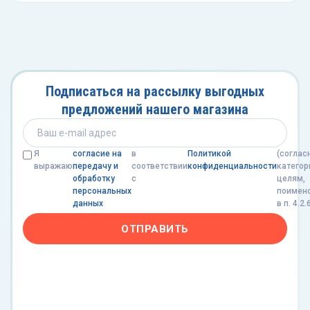
Подписаться на рассылку выгодных
предложений нашего магазина
Я
согласие на
в
Политикой
(соглас
выражаю
передачу и
соответствии
конфиденциальности
категор
обработку
с
целям,
персональных
поимен
данных
в п. 4.2.
ОТПРАВИТЬ