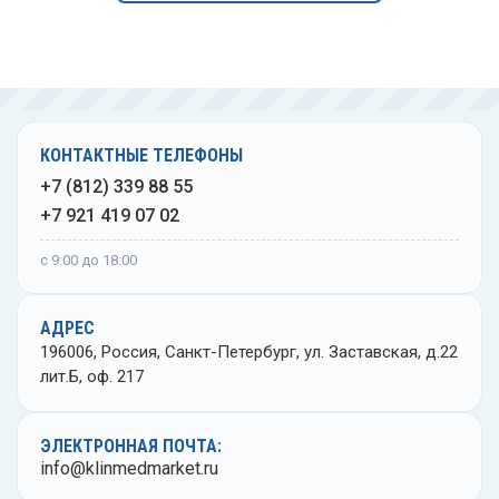
еваторы медицинские
Флако
Ванно
ыкодержатели
Центр
ночки глазные
Цили
КОНТАКТНЫЕ ТЕЛЕФОНЫ
Чашки
+7 (812) 339 88 55
+7 921 419 07 02
Штати
с 9:00 до 18:00
Эксик
АДРЕС
Элект
196006, Россия, Санкт-Петербург, ул. Заставская, д.22
лит.Б, оф. 217
ЭЛЕКТРОННАЯ ПОЧТА:
info@klinmedmarket.ru