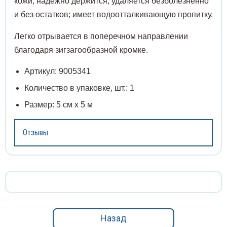
кожи, надёжно держится, удаляется безболезненно
и без остатков; имеет водоотталкивающую пропитку.
Угрев
оакары
Спирт
Легко отрывается в поперечном направлении
Шины 
ревыдавливатели
Сприн
благодаря зигзагообразной кромке.
Артикул: 9005341
Шпате
ны медицинские
Стака
Количество в упаковке, шт.: 1
Щетки
атели медицинские
Стекл
Размер: 5 см х 5 м
Щипцы
тки операционные
Ступк
Отзывы
Экска
пцы медицинские
Тампо
Экстр
скаваторы медицинские
Терм
Элева
стракторы медицинские
Фильт
Назад
Языко