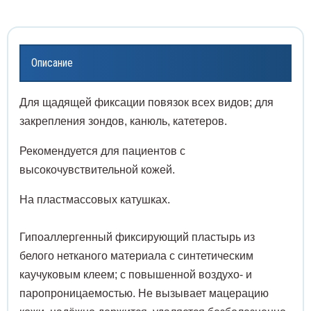
жки слепочные
Прово
Чехлы
нцеты медицинские
льтры
Проби
Описание
Распа
Элек
волока хирургическая
лы и карманы для шнуров
Проби
Расши
спаторы
ектроды
Проби
Для щадящей фиксации повязок всех видов; для
закрепления зондов, канюль, катетеров.
Скаль
сширители медицинские
Проби
Рекомендуется для пациентов с
Скари
высокочувствительной кожей.
льпели и лезвия
Пробк
На пластмассовых катушках.
Стент
рификаторы для забора крови
Промы
Гипоаллергенный фиксирующий пластырь из
Стил
енты мочеточниковые
Раств
белого нетканого материала с синтетическим
Сшива
илеты
каучуковым клеем; с повышенной воздухо- и
Реаге
паропроницаемостью. Не вызывает мацерацию
Троак
ивающие аппараты
Склян