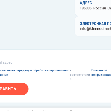
АДРЕС
196006, Россия, Са
ЭЛЕКТРОННАЯ П
info@klinmedmark
огласие на передачу и обработку персональных
в
Политикой
анных
соответствии
конфиденци
с
РАВИТЬ