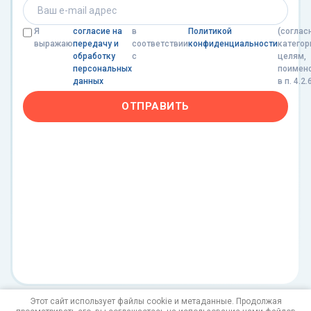
Я
согласие на
в
Политикой
(соглас
выражаю
передачу и
соответствии
конфиденциальности
категор
обработку
с
целям,
персональных
поимен
данных
в п. 4.2.
ОТПРАВИТЬ
Этот сайт использует файлы cookie и метаданные. Продолжая