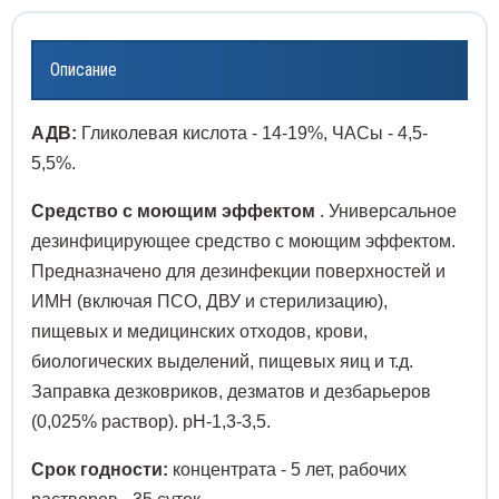
жки слепочные
Прово
Чехлы
нцеты медицинские
льтры
Проби
Описание
Распа
Элек
волока хирургическая
лы и карманы для шнуров
Проби
АДВ:
Гликолевая кислота - 14-19%, ЧАСы - 4,5-
Расши
спаторы
ектроды
Проби
5,5%.
Средство с моющим эффектом
. Универсальное
Скаль
сширители медицинские
Проби
дезинфицирующее средство с моющим эффектом.
Предназначено для дезинфекции поверхностей и
Скари
льпели и лезвия
Пробк
ИМН (включая ПСО, ДВУ и стерилизацию),
Стент
рификаторы для забора крови
Промы
пищевых и медицинских отходов, крови,
биологических выделений, пищевых яиц и т.д.
Стил
енты мочеточниковые
Раств
Заправка дезковриков, дезматов и дезбарьеров
(0,025% раствор). рН-1,3-3,5.
Сшива
илеты
Реаге
Срок годности:
концентрата - 5 лет, рабочих
Троак
ивающие аппараты
Склян