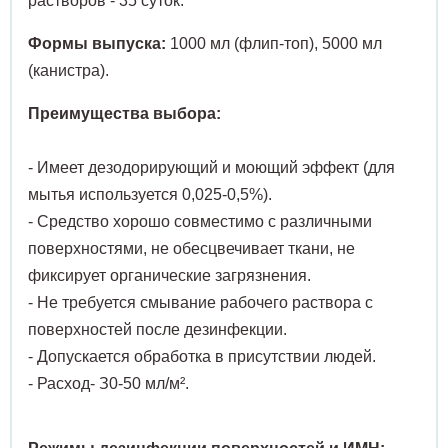
растворов - 35 суток.
Формы выпуска:
1000 мл (флип-топ), 5000 мл
Угрев
оакары
Спирт
(канистра).
Шины 
ревыдавливатели
Сприн
Преимущества выбора:
Шпате
ны медицинские
Стака
- Имеет дезодорирующий и моющий эффект (для
мытья используется 0,025-0,5%).
Щетки
атели медицинские
Стекл
- Средство хорошо совместимо с различными
Щипцы
тки операционные
Ступк
поверхностями, не обесцвечивает ткани, не
фиксирует органические загрязнения.
Экска
пцы медицинские
Тампо
- Не требуется смывание рабочего раствора с
поверхностей после дезинфекции.
Экстр
скаваторы медицинские
Терм
- Допускается обработка в присутствии людей.
- Расход- З0-50 мл/м².
Элева
стракторы медицинские
Фильт
Языко