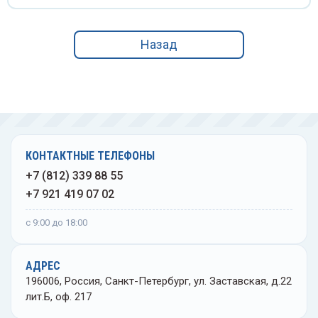
Угрев
оакары
Спирт
Назад
Шины 
ревыдавливатели
Сприн
Шпате
ны медицинские
Стака
Щетки
атели медицинские
Стекл
КОНТАКТНЫЕ ТЕЛЕФОНЫ
Щипцы
+7 (812) 339 88 55
тки операционные
Ступк
+7 921 419 07 02
Экска
пцы медицинские
Тампо
с 9:00 до 18:00
Экстр
скаваторы медицинские
Терм
АДРЕС
196006, Россия, Санкт-Петербург, ул. Заставская, д.22
Элева
стракторы медицинские
Фильт
лит.Б, оф. 217
Языко