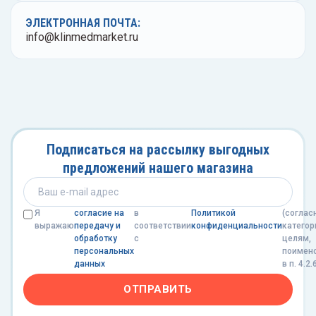
еваторы медицинские
Флако
ЭЛЕКТРОННАЯ ПОЧТА:
Ванно
ыкодержатели
Центр
info@klinmedmarket.ru
ночки глазные
Цили
Чашки
Штати
Подписаться на рассылку выгодных
предложений нашего магазина
Эксик
Элект
Я
согласие на
в
Политикой
(соглас
выражаю
передачу и
соответствии
конфиденциальности
категор
обработку
с
целям,
персональных
поимен
данных
в п. 4.2.
ОТПРАВИТЬ