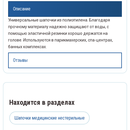
Описание
жки слепочные
Прово
Чехлы
нцеты медицинские
льтры
Проби
Универсальные шапочки из полиэтилена. Благодаря
прочному материалу надежно защищают от воды, с
Распа
Элек
волока хирургическая
лы и карманы для шнуров
Проби
помощью эластичной резинки хорошо держатся на
голове. Используются в парикмахерских, спа-центрах,
Расши
спаторы
ектроды
Проби
банных комплексах.
Скаль
сширители медицинские
Проби
Отзывы
Скари
льпели и лезвия
Пробк
Стент
рификаторы для забора крови
Промы
Стил
енты мочеточниковые
Раств
Находится в разделах
Сшива
илеты
Реаге
Шапочки медицинские нестерильные
Троак
ивающие аппараты
Склян