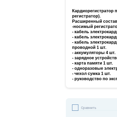
ческие
Пробирки лабораторные
кая
Кардиорегистратор 
регистратор).
Пробирки Моноветт
Расширенный состав –
Микроветт
ные
-носимый регистрато
 шнуров
- кабель электрокар
нские
Пробирки центрифужные
- кабель электрокар
- кабель электрокар
проводной 1 шт.
Пробки лабораторные
- аккумуляторы 4 шт.
ные
- зарядное устройств
абора
Промывалки лабораторные
- карта памяти 1 шт.
е
- одноразовые элект
- чехол сумка 1 шт.
Растворы для очистки
- руководство по эксп
вые
орные
Реагенты для лабораторных
исследований
и
Склянки лабораторные
торных
Сравнить