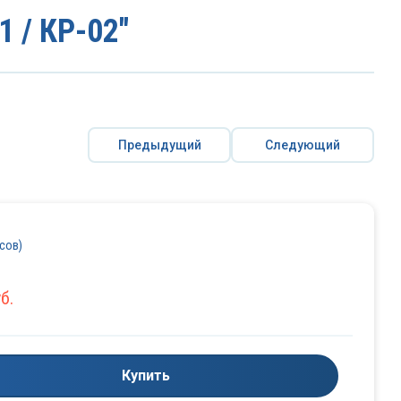
 / КР-02"
Предыдущий
Следующий
осов)
б.
Купить