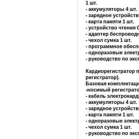
ионные
1 шт.
ые
омии
- аккумуляторы 4 шт.
е
Наборы для взятия образцов
- зарядное устройств
е
крови
- карта памяти 1 шт.
оцедур
- устройство чтения C
- адаптер беспроводн
Наконечники лабораторные
бразцов
- чехол сумка 1 шт.
е
ские
а
- программное обесп
Охладители лабораторные
- одноразовые элект
орные
- руководство по экс
Палочки лабораторные
Кардиорегистратор 
е
орные
ы
регистратор).
Петли лабораторные
Базовая комплектация
е
ольца)
ые
-носимый регистрато
- кабель электрокар
Пипетки
- аккумуляторы 4 шт.
- зарядное устройств
Планшеты лабораторные
- карта памяти 1 шт.
овые
- одноразовые элект
- чехол сумка 1 шт.
ические
Пробирки вакуумные
- руководство по эксп
е
ные