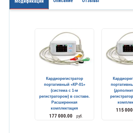
Описание
Отзывы
Модификации
Фильтры лабораторн
Языкодержатели
леваторы медицинские
Флаконы лабораторн
Ванночки глазные
зыкодержатели
Центрифуги и вортек
анночки глазные
Цилиндры мерные
Чашки лабораторные
Штативы лабораторн
Кардиорегистратор
Кардиорег
портативный «КР-01»
портативны
Эксикаторы лаборат
(система с 1-м
(дополни
регистратором) в составе.
регистратор
Расширенная
компле
Электроды лаборато
комплектация
115 000
177 000.00
руб.