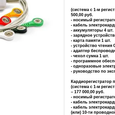
врача
ения
Термоконтейнеры
стулья
ические
медицинские
ные и
(система с 1-м регис
и
ные
ками
Стетоскопы и
Контейнеры лабораторные
для
енных
500,00 руб.
ые
Школьная мебель
стетофонендоскопы
уреты и
ые
ческие
Увлажнители и очистители
- носимый регистрато
дование
воздуха
Кружки лабораторные
- кабель электрокар
е
Устройства для ирригоскопии
орные
- аккумуляторы 4 шт.
ие
- зарядное устройств
дежда
Упаковочные машины и
Кюветы лабораторные
пии
- карта памяти 1 шт.
еские
Фетальные допплеры
запечатывающие устройства
е
ители
е
- устройство чтения C
рой
аты
Ложки лабораторные
- адаптер беспроводн
оскопии
Шлемы для ЭЭГ
е
- чехол сумка 1 шт.
- программное обеспе
 и
лампы
тва
Лупы
- одноразовые элект
ройства
е
Электрокардиографы
- руководство по экс
ие
ческая
Маркеры лабораторные
денных
Кардиорегистратор 
(система с 1-м реги
Мензурки лабораторные
– 177 000,00 руб.
е
е
ие
ые
- носимый регистрато
Мешки для крови
- кабель электрокар
е
ные
- кабель электрокар
ляющие
(или) 10-ти проводно
Inmedix
Микроскопы