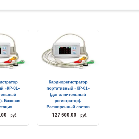
ые
Центрифуги и вортексы
ые
Цилиндры мерные
сы
Чашки лабораторные
Штативы лабораторные
Эксикаторы лабораторные
ые
истратор
Кардиорегистратор
Электроды лабораторные
й «КР-01»
портативный «КР-01»
орные
тельный
(дополнительный
). Базовая
регистратор).
ктация
Расширенный состав
рные
.00
127 500.00
руб.
руб.