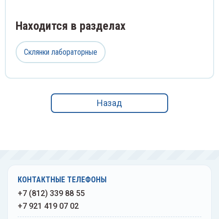
Угрев
Находится в разделах
оакары
Спирт
Шины 
ревыдавливатели
Сприн
Склянки лабораторные
Шпате
ны медицинские
Стака
Щетки
атели медицинские
Стекл
Назад
Щипцы
тки операционные
Ступк
Экска
пцы медицинские
Тампо
Экстр
скаваторы медицинские
Терм
КОНТАКТНЫЕ ТЕЛЕФОНЫ
+7 (812) 339 88 55
Элева
стракторы медицинские
Фильт
+7 921 419 07 02
Языко