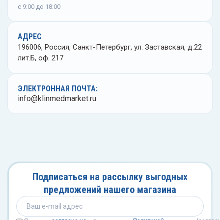
еваторы медицинские
Флако
с 9:00 до 18:00
Ванно
ыкодержатели
Центр
АДРЕС
196006, Россия, Санкт-Петербург, ул. Заставская, д.22
ночки глазные
Цили
лит.Б, оф. 217
Чашки
ЭЛЕКТРОННАЯ ПОЧТА:
info@klinmedmarket.ru
Штати
Эксик
Элект
Подписаться на рассылку выгодных
предложений нашего магазина