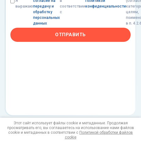
Я
согласие на
в
Политикой
(соглас
выражаю
передачу и
соответствии
конфиденциальности
категор
обработку
с
целям,
персональных
поимен
данных
в п. 4.2.
ОТПРАВИТЬ
Этот сайт использует файлы cookie и метаданные. Продолжая
просматривать его, вы соглашаетесь на использование нами файлов
© 2020 - 2026
cookie и метаданных в соответствии с
Политикой обработки файлов
cookie
Политика конфиденциальности