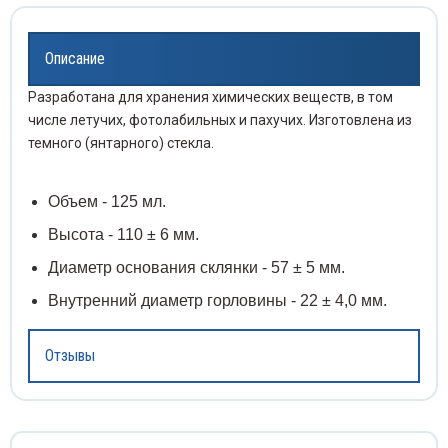
жки слепочные
Прово
Чехлы
нцеты медицинские
льтры
Проби
Описание
Распа
Элек
волока хирургическая
лы и карманы для шнуров
Проби
Разработана для хранения химических веществ, в том
числе летучих, фотолабильных и пахучих. Изготовлена из
темного (янтарного) стекла.
Расши
спаторы
ектроды
Проби
Скаль
сширители медицинские
Проби
Объем - 125 мл.
Высота - 110 ± 6 мм.
Скари
льпели и лезвия
Пробк
Диаметр основания склянки - 57 ± 5 мм.
Стент
рификаторы для забора крови
Промы
Внутренний диаметр горловины - 22 ± 4,0 мм.
Стил
енты мочеточниковые
Раств
Отзывы
Сшива
илеты
Реаге
Троак
ивающие аппараты
Склян