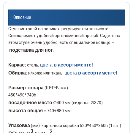
жки слепочные
Прово
Чехлы
нцеты медицинские
льтры
Проби
Описание
Распа
Элек
волока хирургическая
лы и карманы для шнуров
Проби
Стул винтовой на роликах, регулируется по высоте.
Спинка имеет удобный эргономичный прогиб. Сидеть на
этом стуле очень удобно, есть специальное кольцо –
Расши
спаторы
ектроды
Проби
подставка для ног
.
Скаль
сширители медицинские
Проби
Каркас:
цвета
в ассортименте!
сталь,
Скари
льпели и лезвия
Обивка:
цвета
в ассортименте!
Пробк
и/кожа или ткань,
Стент
рификаторы для забора крови
Размер товара
Промы
(Ш*Г*В, мм):
450*490*740h
Стил
енты мочеточниковые
посадочное место
Раств
∅400 мм (сиденье ∅370)
высота общая
= 740÷880 мм
Сшива
илеты
Реаге
Упаковка
(мм): картонная коробка 520*450*360h (1 шт.)
3
3
Троак
ивающие аппараты
Склян