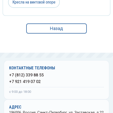
еваторы медицинские
Флако
Кресла на винтовой опоре
Ванно
ыкодержатели
Центр
ночки глазные
Цили
Назад
Чашки
Штати
Эксик
КОНТАКТНЫЕ ТЕЛЕФОНЫ
+7 (812) 339 88 55
Элект
+7 921 419 07 02
с 9:00 до 18:00
АДРЕС
196006, Россия, Санкт-Петербург, ул. Заставская, д.22