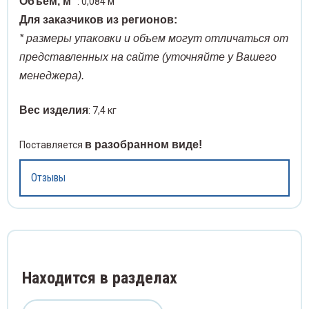
Объем, м
: 0,084 м
Для заказчиков из регионов:
Угрев
оакары
Спирт
* размеры упаковки и объем могут отличаться от
представленных на сайте (уточняйте у Вашего
Шины 
ревыдавливатели
Сприн
менеджера).
Шпате
ны медицинские
Стака
Вес изделия
: 7,4 кг
Щетки
атели медицинские
Стекл
в разобранном виде!
Поставляется
Щипцы
тки операционные
Ступк
Отзывы
Экска
пцы медицинские
Тампо
Экстр
скаваторы медицинские
Терм
Элева
Находится в разделах
стракторы медицинские
Фильт
Языко