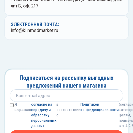
лит.Б, оф. 217
ЭЛЕКТРОННАЯ ПОЧТА:
info@klinmedmarket.ru
Подписаться на рассылку выгодных
предложений нашего магазина
Я
согласие на
в
Политикой
(соглас
выражаю
передачу и
соответствии
конфиденциальности
категор
обработку
с
целям,
персональных
поимен
данных
в п. 4.2.