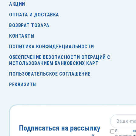
Троакары
АКЦИИ
шивающие аппараты
Склянки лабораторны
ОПЛАТА И ДОСТАВКА
Угревыдавливатели
ВОЗВРАТ ТОВАРА
роакары
Спиртовки лаборатор
Шины медицинские
КОНТАКТЫ
гревыдавливатели
Спринцовки
ПОЛИТИКА КОНФИДЕНЦИАЛЬНОСТИ
Шпатели медицински
ины медицинские
Стаканы лабораторн
ОБЕСПЕЧЕНИЕ БЕЗОПАСНОСТИ ОПЕРАЦИЙ С
ИСПОЛЬЗОВАНИЕМ БАНКОВСКИХ КАРТ
Щетки операционные
патели медицинские
Стекла предметные
ПОЛЬЗОВАТЕЛЬСКОЕ СОГЛАШЕНИЕ
Щипцы медицинские
РЕКВИЗИТЫ
етки операционные
Ступки и пестики
Экскаваторы медици
ипцы медицинские
Тампоны с транспорт
средой
Экстракторы медици
кскаваторы медицинские
Термостаты
Элеваторы медицинс
Подписаться на рассылку
Я
с
кстракторы медицинские