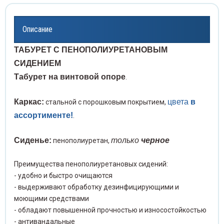
жки слепочные
Прово
Чехлы
нцеты медицинские
льтры
Проби
Описание
Распа
Элек
волока хирургическая
лы и карманы для шнуров
Проби
ТАБУРЕТ С ПЕНОПОЛИУРЕТАНОВЫМ
СИДЕНИЕМ
Расши
спаторы
ектроды
Проби
Табурет на винтовой опоре
.
Скаль
сширители медицинские
Проби
Каркас:
цвета
в
стальной с порошковым покрытием,
ассортименте!
.
Скари
льпели и лезвия
Пробк
Сиденье:
только
черное
пенополиуретан,
Стент
рификаторы для забора крови
Промы
Преимущества пенополиуретановых сидений:
Стил
енты мочеточниковые
Раств
- удобно и быстро очищаются
- выдерживают обработку дезинфицирующими и
Сшива
илеты
Реаге
моющими средствами
- обладают повышенной прочностью и износостойкостью
- антивандальные
Троак
ивающие аппараты
Склян