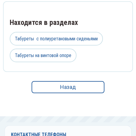
еваторы медицинские
Флако
Ванно
ыкодержатели
Центр
Находится в разделах
ночки глазные
Цили
Табуреты  с полиуретановыми сиденьями
Чашки
Табуреты на винтовой опоре
Штати
Эксик
Назад
Элект
КОНТАКТНЫЕ ТЕЛЕФОНЫ