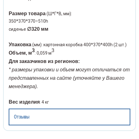
Размер товара
(Ш*Г*В, мм):
Угрев
оакары
Спирт
350*370*370÷510h
∅320 мм
сиденье
Шины 
ревыдавливатели
Сприн
Упаковка
(мм): картонная коробка 400*370*400h (2 шт.)
Шпате
ны медицинские
Стака
3
3
Объем, м
: 0,059 м
Щетки
атели медицинские
Для заказчиков из регионов:
Стекл
* размеры упаковки и объем могут отличаться от
Щипцы
тки операционные
Ступк
представленных на сайте (уточняйте у Вашего
менеджера).
Экска
пцы медицинские
Тампо
Вес изделия
: 4 кг
Экстр
скаваторы медицинские
Терм
Отзывы
Элева
стракторы медицинские
Фильт
Языко