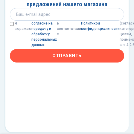
предложений нашего магазина
Я
согласие на
в
Политикой
(соглас
выражаю
передачу и
соответствии
конфиденциальности
категор
обработку
с
целям,
персональных
поимен
данных
в п. 4.2.
ОТПРАВИТЬ