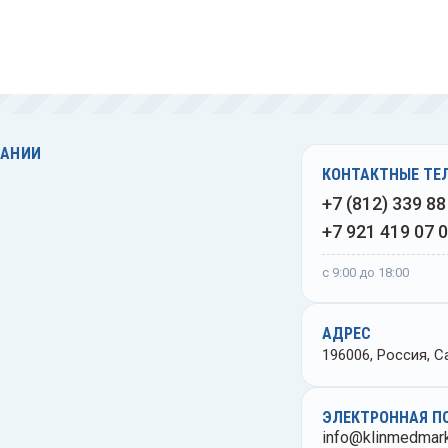
Спиртовки лабораторные
е
Спринцовки
ные
Стаканы лабораторные
ПАНИИ
е
Стекла предметные
КОНТАКТНЫЕ ТЕ
ые
+7 (812) 339 88
Ступки и пестики
+7 921 419 07 
Тампоны с транспортной
с 9:00 до 18:00
средой
нские
Термостаты
АДРЕС
ной
196006, Россия, Са
нские
Фильтры лабораторные
кие
ЭЛЕКТРОННАЯ П
Флаконы лабораторные
info@klinmedmark