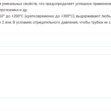
 уникальных свойств, что предопределяет успешное применение
ческие
Пробирки лабораторные
кая
ротехника и др.
-60° до +200°С (кратковременно до +300°С), выдерживают любы
Пробирки Моноветт
Микроветт
2 атм. В условиях отрицательного давления, чтобы трубки не с
ные
 шнуров
нские
Пробирки центрифужные
Пробки лабораторные
ные
абора
Промывалки лабораторные
е
Растворы для очистки
вые
орные
Реагенты для лабораторных
исследований
и
Склянки лабораторные
торных